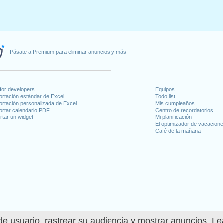
Pásate a Premium para eliminar anuncios y más
for developers
Equipos
ortación estándar de Excel
Todo list
ortación personalizada de Excel
Mis cumpleaños
ortar calendario PDF
Centro de recordatorios
rtar un widget
Mi planificación
El optimizador de vacacion
Café de la mañana
e usuario, rastrear su audiencia y mostrar anuncios. L