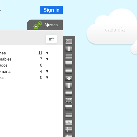
Sign in
▼
Ajustes
cada día
mes
11
▼
orables
7
▼
iados
0
semana
4
▼
nes
0
▼