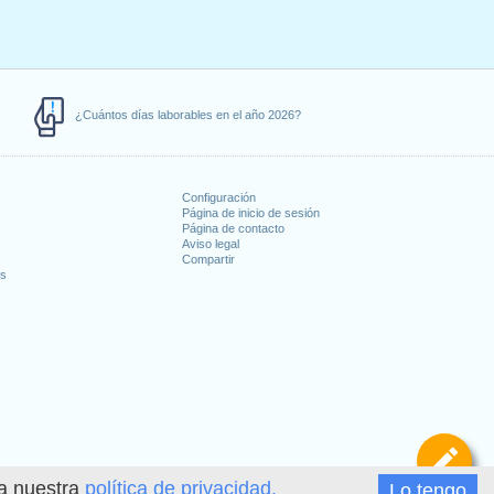
¿Cuántos días laborables en el año 2026?
Configuración
Página de inicio de sesión
Página de contacto
Aviso legal
Compartir
es
De
ea nuestra
política de privacidad.
Lo tengo