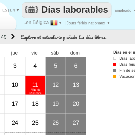
Días laborables
ES
|
EN
▼
Empleado
..en Bélgica
▼
| Jours fériés nationaux
▼
Explora el calendario y añade tus días libres.
 49
Días en el 
jue
vie
sáb
dom
Días lab
Días fer
3
4
5
6
Fin de 
Vacacio
10
11
12
13
Fête de
l'Armistice
17
18
19
20
24
25
26
27