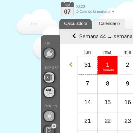
ago
00:20
07
☕
Café de la mañana ▼
Calculadora
Calendario
Haz
Semana 44 → semana
que
API
lun
mar
mié
31
1
2
EXPORT
Toussaint
7
8
9
14
15
16
ÚTILES
21
22
23
0