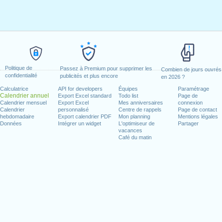
Politique de
Passez à Premium pour supprimer les
Combien de jours ouvrés
confidentialité
publicités et plus encore
en 2026 ?
Calculatrice
API for developers
Équipes
Paramétrage
Calendrier annuel
Export Excel standard
Todo list
Page de
Calendrier mensuel
Export Excel
Mes anniversaires
connexion
Calendrier
personnalisé
Centre de rappels
Page de contact
hebdomadaire
Export calendrier PDF
Mon planning
Mentions légales
Données
Intégrer un widget
L'optimiseur de
Partager
vacances
Café du matin