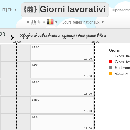
Giorni lavorativi
IT
|
EN
▼
Dipendent
..in Belgio
▼
| Jours fériés nationaux
▼
Fai
Sfoglia il calendario e aggiungi i tuoi giorni liberi.
contare
13:00
18:00
14:00
Giorni
Giorni la
18:00
Giorni fe
14:00
Settiman
Vacanze
18:00
14:00
18:00
14:00
18:00
14:00
18:00