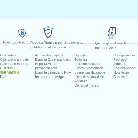
Privacy policy
Passa a Premium per rimuovere le
Quanti giorni lavorativi
pubblicità e altro ancora
nell'anno 2026?
Calcolatore
API for developers
Squadre
Configurazione
Calendario annuale
Esporta Excel standard
Todo list
Pagina di
Calendario mensile
Esporta Excel
I miei compleanni
accesso
Calendario
personalizzato
Centro promemoria
Contatti pagina
settimanale
Esporta calendario PDF
La mia pianificazione
Note legali
Dati
Incorpora un widget
L'ottimizzatore delle
Condividi
vacanza
Caffè del mattino