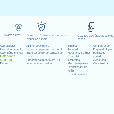
Privacy policy
Torne-se Premium para remover
Quantos dias úteis no ano de
anúncios e mais
2026?
Calculadora
API for developers
Equipes
Configuração
Calendário anual
Exportação padrão do Excel
Todo list
Página de login
Calendário mensal
Exportação personalizada do
Meus aniversários
Página de
Calendário
Excel
Central de
contato
semanal
Exportar calendário em PDF
lembretes
Aviso legal
Dados
Incorporar um widget
Meu planejamento
Compartilhar
O otimizador de
férias
Café da manhã