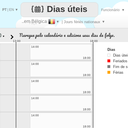
Dias úteis
PT
|
EN
▼
Funcionário
▼
..em Bélgica
▼
| Jours fériés nationaux
▼
Faça
Navegue pelo calendário e adicione seus dias de folga.
▼
cada
13:00
18:00
14:00
Dias
Dias úte
18:00
Feriados
14:00
Fim de 
Férias
18:00
14:00
18:00
14:00
18:00
14:00
18:00