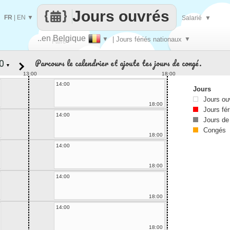
Jours ouvrés
FR
|
EN
▼
Salarié
▼
..en Belgique
▼
| Jours fériés nationaux
▼
Faire
Parcours le calendrier et ajoute tes jours de congé.
▼
que
13:00
18:00
14:00
Jours
Jours ou
18:00
Jours fér
14:00
Jours de
Congés
18:00
14:00
18:00
14:00
18:00
14:00
18:00