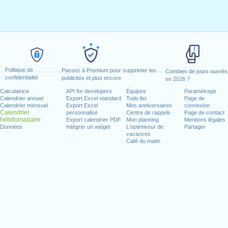
Politique de
Passez à Premium pour supprimer les
Combien de jours ouvrés
confidentialité
publicités et plus encore
en 2026 ?
Calculatrice
API for developers
Équipes
Paramétrage
Calendrier annuel
Export Excel standard
Todo list
Page de
Calendrier mensuel
Export Excel
Mes anniversaires
connexion
Calendrier
personnalisé
Centre de rappels
Page de contact
hebdomadaire
Export calendrier PDF
Mon planning
Mentions légales
Données
Intégrer un widget
L'optimiseur de
Partager
vacances
Café du matin