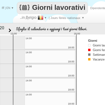
Giorni lavorativi
IT
|
EN
▼
Dipendent
..in Belgio
▼
| Jours fériés nationaux
▼
Fai
Sfoglia il calendario e aggiungi i tuoi giorni liberi.
contare
13:00
18:00
14:00
Giorni
Giorni la
18:00
Giorni fe
14:00
Settiman
Vacanze
18:00
14:00
18:00
14:00
18:00
14:00
18:00