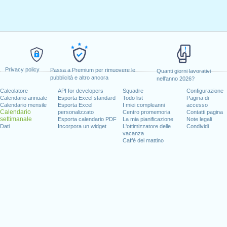
Privacy policy
Passa a Premium per rimuovere le
Quanti giorni lavorativi
pubblicità e altro ancora
nell'anno 2026?
Calcolatore
API for developers
Squadre
Configurazione
Calendario annuale
Esporta Excel standard
Todo list
Pagina di
Calendario mensile
Esporta Excel
I miei compleanni
accesso
Calendario
personalizzato
Centro promemoria
Contatti pagina
settimanale
Esporta calendario PDF
La mia pianificazione
Note legali
Dati
Incorpora un widget
L'ottimizzatore delle
Condividi
vacanza
Caffè del mattino