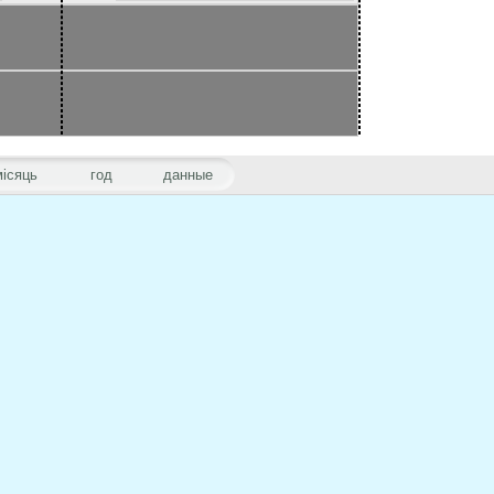
місяць
год
данные