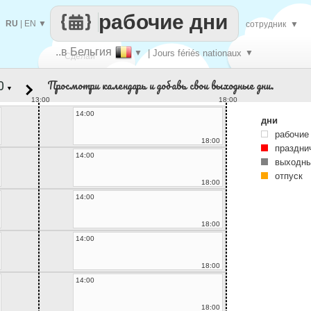
рабочие дни
RU
|
EN
▼
сотрудник
▼
..в Бельгия
▼
| Jours fériés nationaux
▼
Сделай
Просмотри календарь и добавь свои выходные дни.
▼
каждый
13:00
18:00
14:00
дни
рабочие
18:00
праздни
14:00
выходны
отпуск
18:00
14:00
18:00
14:00
18:00
14:00
18:00