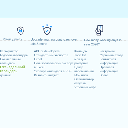
Privacy policy
Upgrade your account to remove
How many working days in
ads & more
year 2026?
Калькулятор
API for developers
Команды
настройки
Годовой календарь
Стандартный экспорт в
Todo list
Страница входа
Ежемесячный
Excel
мои дни
Контактная
календарь
Пользовательский экспорт
рождения
информация
Еженедельный
в Excel
Центр
Правовая
календарь
Экспорт календаря в PDF
напоминаний
информация
данные
Вставить виджет
Мой план
Share
Оптимизатор
отпуска
Утренний кофе