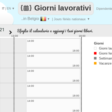
Giorni lavorativi
IT
|
EN
▼
Dipendent
..in Belgio
▼
| Jours fériés nationaux
▼
Sfoglia il calendario e aggiungi i tuoi giorni liberi.
13:00
18:00
14:00
Giorni
Giorni la
18:00
Giorni fe
14:00
Settiman
Vacanze
18:00
14:00
18:00
14:00
18:00
14:00
18:00