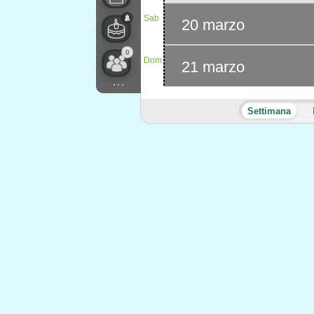
Sab
20 marzo
0
Dom
21 marzo
...
Settimana