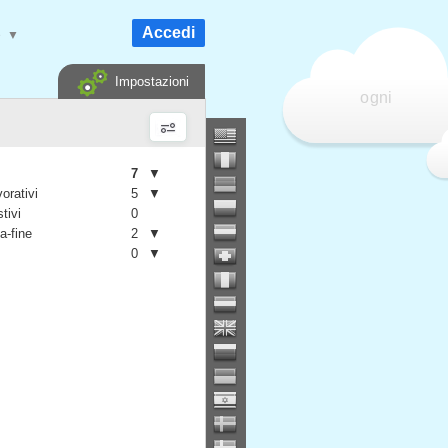
Accedi
e
▼
Impostazioni
ogni
7
▼
vorativi
5
▼
stivi
0
a-fine
2
▼
0
▼