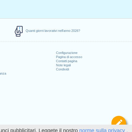
Quanti giorni lavorativi nell'anno 2026?
Configurazione
Pagina di accesso
Contatti pagina
Note legali
Condividi
canza
Def
unci pubblicitari. Leggete il nostro
norme sulla privacy .