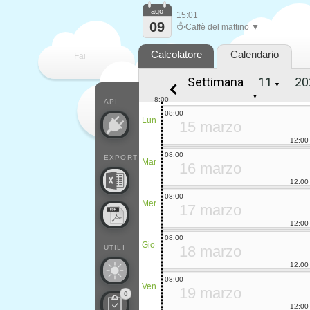
ago
15:01
09
☕
Caffè del mattino ▼
Calcolatore
Calendario
Fai
Settimana
▼
contare
▼
8:00
API
08:00
Lun
15 marzo
12:00
08:00
EXPORT
Mar
16 marzo
12:00
08:00
Mer
17 marzo
12:00
08:00
Gio
18 marzo
UTILI
12:00
08:00
Ven
19 marzo
0
12:00