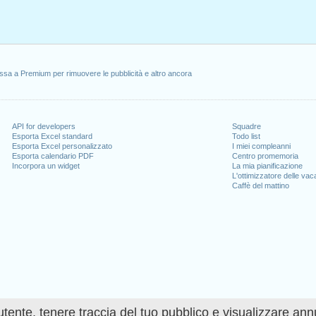
ssa a Premium per rimuovere le pubblicità e altro ancora
API for developers
Squadre
Esporta Excel standard
Todo list
Esporta Excel personalizzato
I miei compleanni
Esporta calendario PDF
Centro promemoria
Incorpora un widget
La mia pianificazione
L'ottimizzatore delle va
Caffè del mattino
utente, tenere traccia del tuo pubblico e visualizzare ann