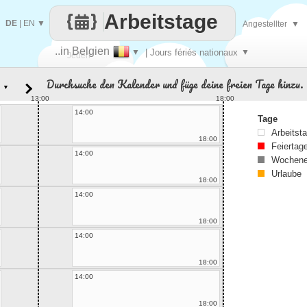
Arbeitstage
DE
|
EN
▼
Angestellter
▼
..in Belgien
▼
| Jours fériés nationaux
▼
Jeden
Durchsuche den Kalender und füge deine freien Tage hinzu.
▼
Tag
13:00
18:00
14:00
Tage
Arbeitst
18:00
Feiertag
14:00
Wochene
Urlaube
18:00
14:00
18:00
14:00
18:00
14:00
18:00