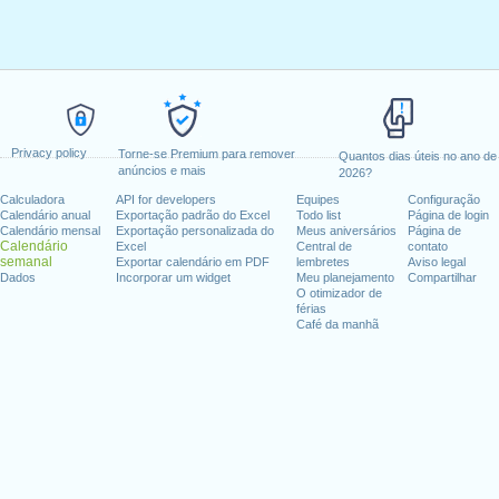
Privacy policy
Torne-se Premium para remover
Quantos dias úteis no ano de
anúncios e mais
2026?
Calculadora
API for developers
Equipes
Configuração
Calendário anual
Exportação padrão do Excel
Todo list
Página de login
Calendário mensal
Exportação personalizada do
Meus aniversários
Página de
Calendário
Excel
Central de
contato
semanal
Exportar calendário em PDF
lembretes
Aviso legal
Dados
Incorporar um widget
Meu planejamento
Compartilhar
O otimizador de
férias
Café da manhã