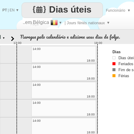
Dias úteis
PT
|
EN
▼
Funcionário
▼
..em Bélgica
▼
| Jours fériés nationaux
▼
Faça
Navegue pelo calendário e adicione seus dias de folga.
▼
cada
13:00
18:00
14:00
Dias
Dias úte
18:00
Feriados
14:00
Fim de 
Férias
18:00
14:00
18:00
14:00
18:00
14:00
18:00