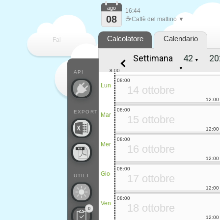
ago
16:44
08
☕
Caffè del mattino ▼
Calcolatore
Calendario
Fai
Settimana
▼
contare
▼
8:00
API
08:00
Lun
14 ottobre
12:00
08:00
EXPORT
Mar
15 ottobre
12:00
08:00
Mer
16 ottobre
12:00
08:00
Gio
17 ottobre
UTILI
12:00
08:00
Ven
18 ottobre
0
12:00