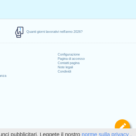
Quanti giorni lavorativi nell'anno 2026?
Configurazione
Pagina di accesso
Contatti pagina
Note legali
Condividi
canza
Def
unci pubblicitari. Leggete il nostro
norme sulla privacy .