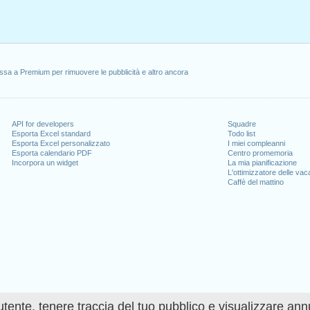
ssa a Premium per rimuovere le pubblicità e altro ancora
API for developers
Squadre
Esporta Excel standard
Todo list
Esporta Excel personalizzato
I miei compleanni
Esporta calendario PDF
Centro promemoria
Incorpora un widget
La mia pianificazione
L'ottimizzatore delle va
Caffè del mattino
utente, tenere traccia del tuo pubblico e visualizzare ann