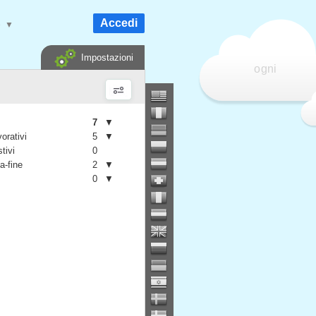
Accedi
e
▼
Impostazioni
ogni
7
▼
vorativi
5
▼
stivi
0
a-fine
2
▼
0
▼