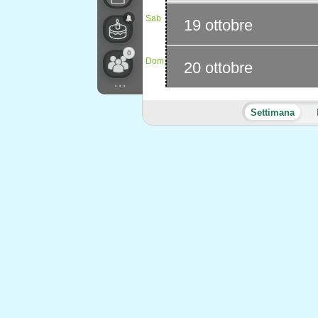
Sab
19 ottobre
0
Dom
20 ottobre
...
Settimana