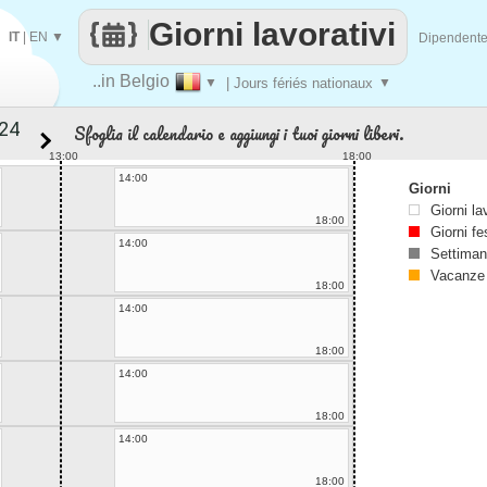
Giorni lavorativi
IT
|
EN
▼
Dipendent
..in Belgio
▼
| Jours fériés nationaux
▼
Sfoglia il calendario e aggiungi i tuoi giorni liberi.
13:00
18:00
14:00
Giorni
Giorni la
18:00
Giorni fe
14:00
Settiman
Vacanze
18:00
14:00
18:00
14:00
18:00
14:00
18:00