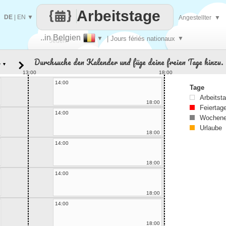
Arbeitstage
DE
|
EN
▼
Angestellter
▼
..in Belgien
▼
| Jours fériés nationaux
▼
Jeden
Durchsuche den Kalender und füge deine freien Tage hinzu.
▼
Tag
13:00
18:00
14:00
Tage
Arbeitst
18:00
Feiertag
14:00
Wochene
Urlaube
18:00
14:00
18:00
14:00
18:00
14:00
18:00