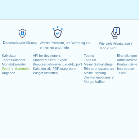
Datenschutzerklärung
Werde Premium, um Werbung zu
Wie viele Arbeitstage im
entfernen und mehr
Jahr 2026?
Kalkulator
API for developers
Teams
Einstellungen
Jahreskalender
Standard-Excel-Export
Todo list
Anmeldeseite
Monatskalender
Benutzerdefinierter Excel-Export
Meine Geburtstage
Kontakt-Seite
Wochenkalender
Kalender als PDF exportieren
Erinnerungszentrale
Impressum
Angaben
Widget einbetten
Meine Planung
Teilen
Der Ferienoptimierer
Morgenkaffee