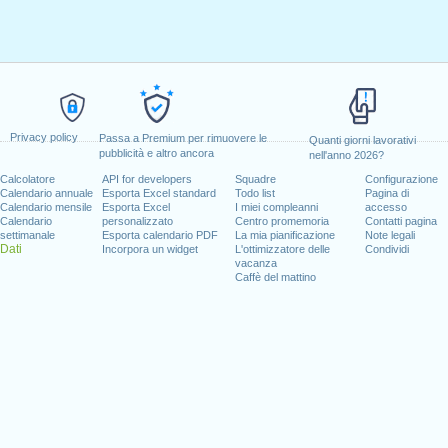
Privacy policy
Passa a Premium per rimuovere le
Quanti giorni lavorativi
pubblicità e altro ancora
nell'anno 2026?
Calcolatore
API for developers
Squadre
Configurazione
Calendario annuale
Esporta Excel standard
Todo list
Pagina di
Calendario mensile
Esporta Excel
I miei compleanni
accesso
Calendario
personalizzato
Centro promemoria
Contatti pagina
settimanale
Esporta calendario PDF
La mia pianificazione
Note legali
Dati
Incorpora un widget
L'ottimizzatore delle
Condividi
vacanza
Caffè del mattino