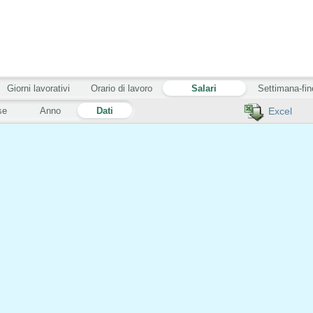
Giorni lavorativi
Orario di lavoro
Salari
Settimana-fin
se
Anno
Dati
Excel