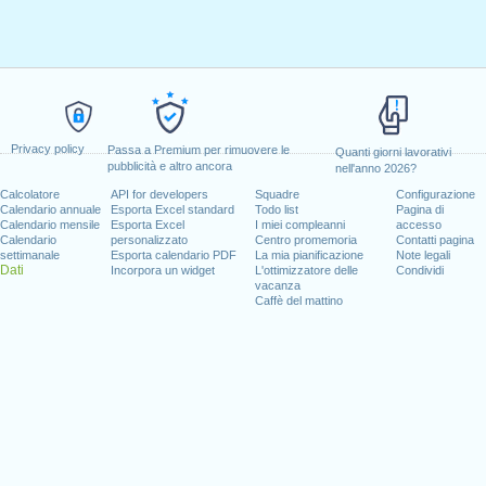
Privacy policy
Passa a Premium per rimuovere le
Quanti giorni lavorativi
pubblicità e altro ancora
nell'anno 2026?
Calcolatore
API for developers
Squadre
Configurazione
Calendario annuale
Esporta Excel standard
Todo list
Pagina di
Calendario mensile
Esporta Excel
I miei compleanni
accesso
Calendario
personalizzato
Centro promemoria
Contatti pagina
settimanale
Esporta calendario PDF
La mia pianificazione
Note legali
Dati
Incorpora un widget
L'ottimizzatore delle
Condividi
vacanza
Caffè del mattino