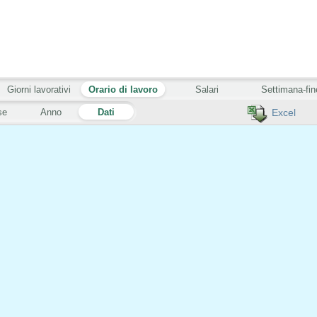
Giorni lavorativi
Orario di lavoro
Salari
Settimana-fin
se
Anno
Dati
Excel