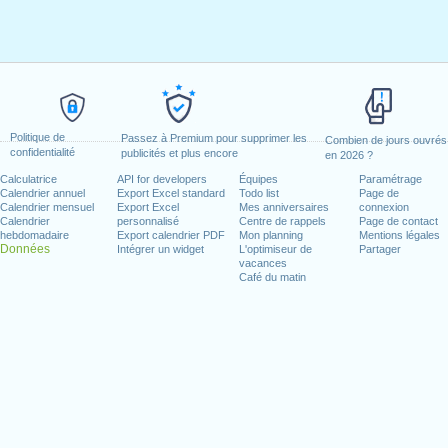
Politique de
Passez à Premium pour supprimer les
Combien de jours ouvrés
confidentialité
publicités et plus encore
en 2026 ?
Calculatrice
API for developers
Équipes
Paramétrage
Calendrier annuel
Export Excel standard
Todo list
Page de
Calendrier mensuel
Export Excel
Mes anniversaires
connexion
Calendrier
personnalisé
Centre de rappels
Page de contact
hebdomadaire
Export calendrier PDF
Mon planning
Mentions légales
Données
Intégrer un widget
L'optimiseur de
Partager
vacances
Café du matin