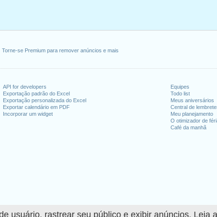
Torne-se Premium para remover anúncios e mais
API for developers
Equipes
Exportação padrão do Excel
Todo list
Exportação personalizada do Excel
Meus aniversários
Exportar calendário em PDF
Central de lembret
Incorporar um widget
Meu planejamento
O otimizador de fér
Café da manhã
 usuário, rastrear seu público e exibir anúncios. Leia