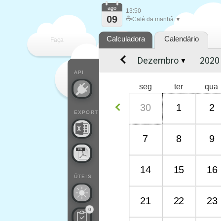
ago
13:50
09
☕
Café da manhã ▼
Calculadora
Calendário
Faça
▼
cada
API
seg
ter
qua
30
1
2
EXPORT
7
8
9
14
15
16
ÚTEIS
21
22
23
0