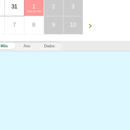
31
1
2
3
Jour de l'An
7
8
9
10
Mês
Ano
Dados