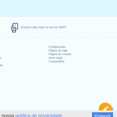
Quantos dias úteis no ano de 2026?
Configuração
Página de login
Página de contato
es
Aviso legal
Compartilhar
ias
De
 a nossa
política de privacidade.
Entendi