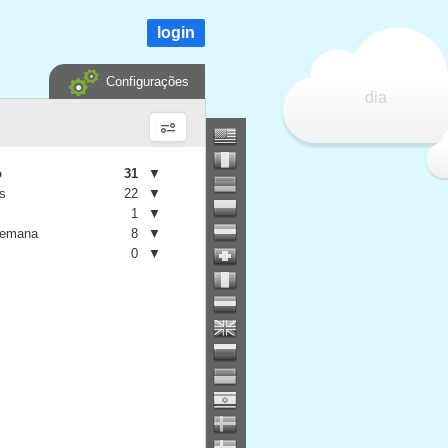
login
Configurações
dia
o
31
▼
is
22
▼
1
▼
semana
8
▼
0
▼