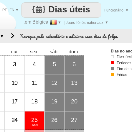
Dias úteis
PT
|
EN
▼
Funcionário
▼
..em Bélgica
▼
| Jours fériés nationaux
▼
Navegue pelo calendário e adicione seus dias de folga.
▼
Dias no an
qui
sex
sáb
dom
Dias úte
Feriados
3
4
5
6
Fim de 
Férias
10
11
12
13
17
18
19
20
24
25
26
27
Noël