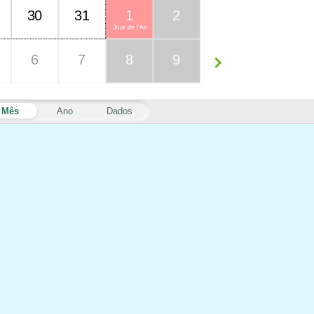
30
31
1
2
Jour de l'An
6
7
8
9
Mês
Ano
Dados