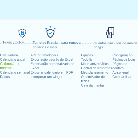
Privacy policy
Torne-se Premium para remover
Quantos dias úteis no ano de
anúncios e mais
2026?
Calculadora
API for developers
Equipes
Configuração
Calendário anual
Exportação padrão do Excel
Todo list
Página de login
Calendário
Exportação personalizada do
Meus aniversários
Página de
mensal
Excel
Central de lembretes
contato
Calendário semanal
Exportar calendário em PDF
Meu planejamento
Aviso legal
Dados
Incorporar um widget
O otimizador de
Compartilhar
férias
Café da manhã