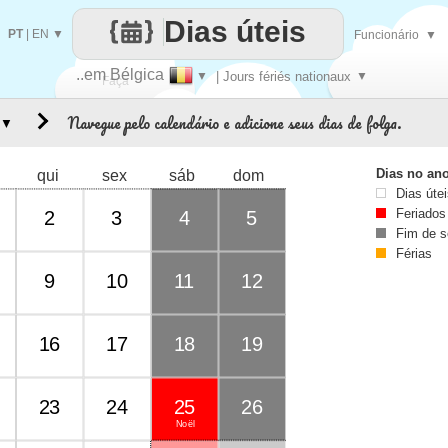
Dias úteis
PT
|
EN
▼
Funcionário
▼
..em Bélgica
▼
| Jours fériés nationaux
▼
Faça
Navegue pelo calendário e adicione seus dias de folga.
▼
cada
Dias no an
qui
sex
sáb
dom
Dias úte
Feriados
2
3
4
5
Fim de 
Férias
9
10
11
12
16
17
18
19
23
24
25
26
Noël