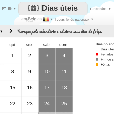
Dias úteis
PT
|
EN
▼
Funcionário
▼
..em Bélgica
▼
| Jours fériés nationaux
▼
Faça
Navegue pelo calendário e adicione seus dias de folga.
▼
cada
Dias no an
qui
sex
sáb
dom
Dias úte
Feriados
1
2
3
4
Fim de 
Férias
8
9
10
11
15
16
17
18
22
23
24
25