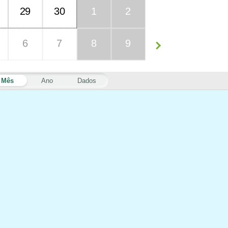
29
30
1
2
6
7
8
9
Mês
Ano
Dados