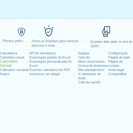
Privacy policy
Torne-se Premium para remover
Quantos dias úteis no ano de
anúncios e mais
2026?
Calculadora
API for developers
Equipes
Configuração
Calendário anual
Exportação padrão do Excel
Todo list
Página de login
Calendário
Exportação personalizada do
Meus aniversários
Página de
mensal
Excel
Central de lembretes
contato
Calendário semanal
Exportar calendário em PDF
Meu planejamento
Aviso legal
Dados
Incorporar um widget
O otimizador de
Compartilhar
férias
Café da manhã