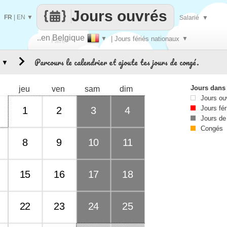
Jours ouvrés
FR
|
EN
▼
Salarié
▼
..en Belgique
▼
| Jours fériés nationaux
▼
Faire
Parcours le calendrier et ajoute tes jours de congé.
▼
que
Jours dans
jeu
ven
sam
dim
Jours ou
Jours fér
1
2
3
4
Jours de
Congés
8
9
10
11
15
16
17
18
22
23
24
25