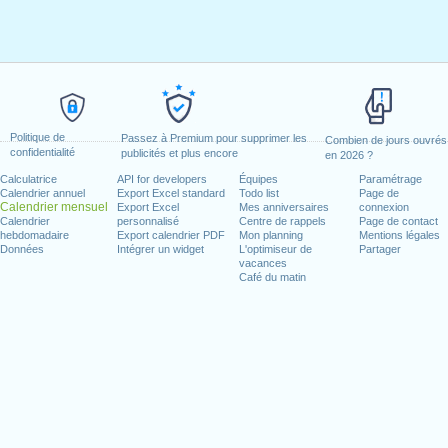
Politique de
Passez à Premium pour supprimer les
Combien de jours ouvrés
confidentialité
publicités et plus encore
en 2026 ?
Calculatrice
API for developers
Équipes
Paramétrage
Calendrier annuel
Export Excel standard
Todo list
Page de
Calendrier mensuel
Export Excel
Mes anniversaires
connexion
Calendrier
personnalisé
Centre de rappels
Page de contact
hebdomadaire
Export calendrier PDF
Mon planning
Mentions légales
Données
Intégrer un widget
L'optimiseur de
Partager
vacances
Café du matin