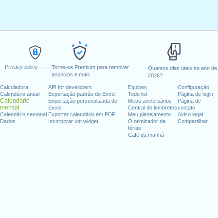
Privacy policy
Torne-se Premium para remover
Quantos dias úteis no ano de
anúncios e mais
2026?
Calculadora
API for developers
Equipes
Configuração
Calendário anual
Exportação padrão do Excel
Todo list
Página de login
Calendário
Exportação personalizada do
Meus aniversários
Página de
mensal
Excel
Central de lembretes
contato
Calendário semanal
Exportar calendário em PDF
Meu planejamento
Aviso legal
Dados
Incorporar um widget
O otimizador de
Compartilhar
férias
Café da manhã