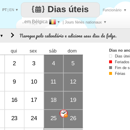
Dias úteis
PT
|
EN
▼
Funcionário
▼
..em Bélgica
▼
| Jours fériés nationaux
▼
Faça
Navegue pelo calendário e adicione seus dias de folga.
▼
cada
Dias no an
qui
sex
sáb
dom
Dias úte
Feriados
2
3
4
5
Fim de 
Férias
9
10
11
12
16
17
18
19
23
24
25
26