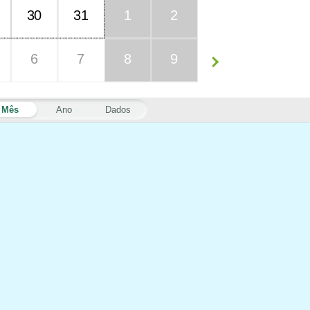
30
31
1
2
6
7
8
9
Mês
Ano
Dados