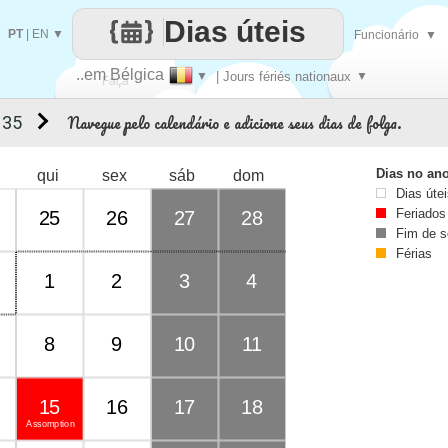
Dias úteis
PT
|
EN
▼
Funcionário
▼
..em Bélgica
▼
| Jours fériés nationaux
▼
Faça
Navegue pelo calendário e adicione seus dias de folga.
 35
cada
Dias no an
qui
sex
sáb
dom
Dias úte
Feriados
25
26
27
28
Fim de 
Férias
1
2
3
4
8
9
10
11
15
16
17
18
Assomption