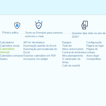
Privacy policy
Torne-se Premium para remover
Quantos dias úteis no ano de
anúncios e mais
2026?
Calculadora
API for developers
Equipes
Configuração
Calendário anual
Exportação padrão do Excel
Todo list
Página de login
Calendário
Exportação personalizada do
Meus aniversários
Página de
mensal
Excel
Central de lembretes
contato
Calendário semanal
Exportar calendário em PDF
Meu planejamento
Aviso legal
Dados
Incorporar um widget
O otimizador de
Compartilhar
férias
Café da manhã