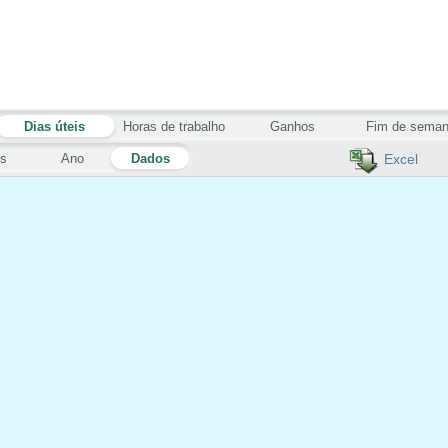
Dias úteis
Horas de trabalho
Ganhos
Fim de sema
s
Ano
Dados
Excel