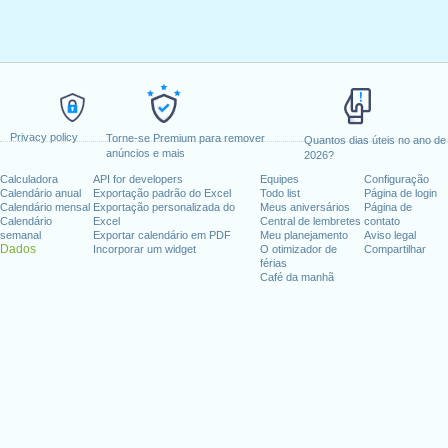
Privacy policy
Torne-se Premium para remover
Quantos dias úteis no ano de
anúncios e mais
2026?
Calculadora
API for developers
Equipes
Configuração
Calendário anual
Exportação padrão do Excel
Todo list
Página de login
Calendário mensal
Exportação personalizada do
Meus aniversários
Página de
Calendário
Excel
Central de lembretes
contato
semanal
Exportar calendário em PDF
Meu planejamento
Aviso legal
Dados
Incorporar um widget
O otimizador de
Compartilhar
férias
Café da manhã