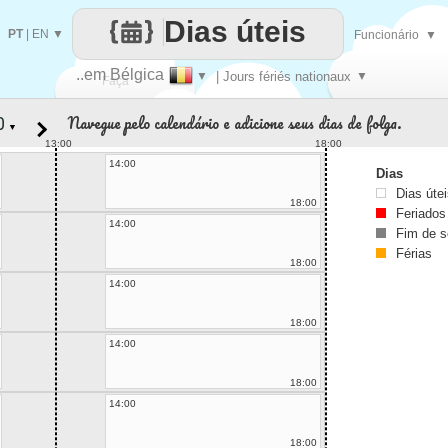
Dias úteis
PT
|
EN
▼
Funcionário
▼
..em Bélgica
▼
| Jours fériés nationaux
▼
Faça
Navegue pelo calendário e adicione seus dias de folga.
▼
cada
13:00
18:00
14:00
Dias
Dias úte
18:00
Feriados
14:00
Fim de 
Férias
18:00
14:00
18:00
14:00
18:00
14:00
18:00