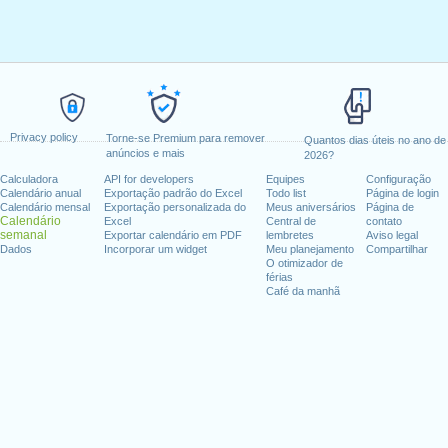
Privacy policy
Torne-se Premium para remover
Quantos dias úteis no ano de
anúncios e mais
2026?
Calculadora
API for developers
Equipes
Configuração
Calendário anual
Exportação padrão do Excel
Todo list
Página de login
Calendário mensal
Exportação personalizada do
Meus aniversários
Página de
Calendário
Excel
Central de
contato
semanal
Exportar calendário em PDF
lembretes
Aviso legal
Dados
Incorporar um widget
Meu planejamento
Compartilhar
O otimizador de
férias
Café da manhã