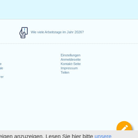
Wie viele Arbeitstage im Jahr 2026?
Einstellungen
Anmeldeseite
e
Kontakt-Seite
le
Impressum
Teilen
rer
Def
igen anzuzeigen. Lesen Sie hier bitte
unsere