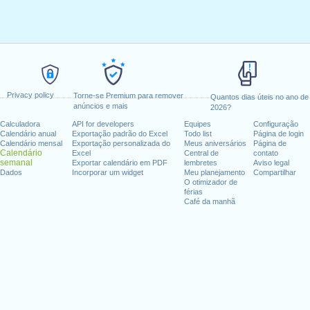
Privacy policy
Torne-se Premium para remover
Quantos dias úteis no ano de
anúncios e mais
2026?
Calculadora
API for developers
Equipes
Configuração
Calendário anual
Exportação padrão do Excel
Todo list
Página de login
Calendário mensal
Exportação personalizada do
Meus aniversários
Página de
Calendário
Excel
Central de
contato
semanal
Exportar calendário em PDF
lembretes
Aviso legal
Dados
Incorporar um widget
Meu planejamento
Compartilhar
O otimizador de
férias
Café da manhã