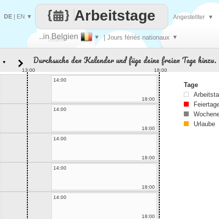
Arbeitstage
DE
|
EN
▼
Angestellter
▼
..in Belgien
▼
| Jours fériés nationaux
▼
Jeden
Durchsuche den Kalender und füge deine freien Tage hinzu.
▼
Tag
13:00
18:00
14:00
Tage
Arbeitst
18:00
Feiertag
14:00
Wochene
Urlaube
18:00
14:00
18:00
14:00
18:00
14:00
18:00