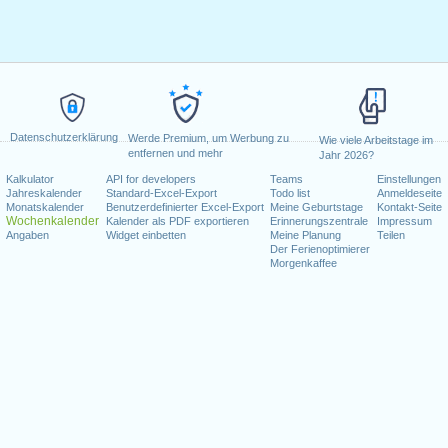
Datenschutzerklärung
Werde Premium, um Werbung zu
Wie viele Arbeitstage im
entfernen und mehr
Jahr 2026?
Kalkulator
API for developers
Teams
Einstellungen
Jahreskalender
Standard-Excel-Export
Todo list
Anmeldeseite
Monatskalender
Benutzerdefinierter Excel-Export
Meine Geburtstage
Kontakt-Seite
Wochenkalender
Kalender als PDF exportieren
Erinnerungszentrale
Impressum
Angaben
Widget einbetten
Meine Planung
Teilen
Der Ferienoptimierer
Morgenkaffee