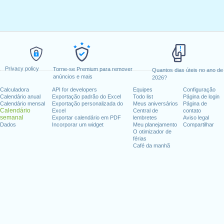
Privacy policy
Torne-se Premium para remover
Quantos dias úteis no ano de
anúncios e mais
2026?
Calculadora
API for developers
Equipes
Configuração
Calendário anual
Exportação padrão do Excel
Todo list
Página de login
Calendário mensal
Exportação personalizada do
Meus aniversários
Página de
Calendário
Excel
Central de
contato
semanal
Exportar calendário em PDF
lembretes
Aviso legal
Dados
Incorporar um widget
Meu planejamento
Compartilhar
O otimizador de
férias
Café da manhã