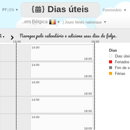
Dias úteis
PT
|
EN
▼
Funcionário
▼
..em Bélgica
▼
| Jours fériés nationaux
▼
Faça
Navegue pelo calendário e adicione seus dias de folga.
▼
cada
13:00
18:00
14:00
Dias
Dias úte
18:00
Feriados
14:00
Fim de 
Férias
18:00
14:00
18:00
14:00
18:00
14:00
18:00