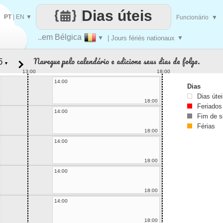
Dias úteis
PT
|
EN
▼
Funcionário
▼
..em Bélgica
▼
| Jours fériés nationaux
▼
Navegue pelo calendário e adicione seus dias de folga.
▼
13:00
18:00
14:00
Dias
Dias úte
18:00
Feriados
14:00
Fim de 
Férias
18:00
14:00
18:00
14:00
18:00
14:00
18:00