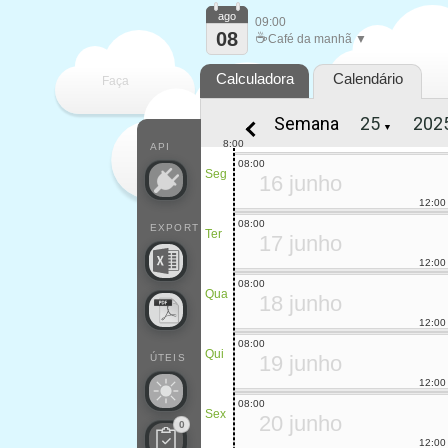
ago
09:00
08
☕
Café da manhã ▼
Calculadora
Calendário
Faça
Semana
▼
cada
8:00
API
08:00
Seg
16 junho
12:00
08:00
EXPORT
Ter
17 junho
12:00
08:00
Qua
18 junho
12:00
08:00
Qui
19 junho
ÚTEIS
12:00
08:00
Sex
20 junho
0
12:00