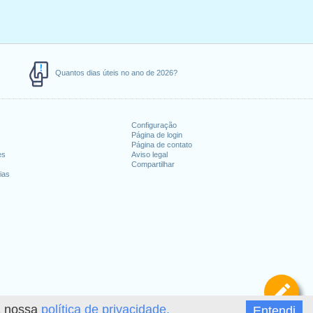
Quantos dias úteis no ano de 2026?
Configuração
Página de login
Página de contato
es
Aviso legal
Compartilhar
ias
De
 a nossa
política de privacidade.
Entendi