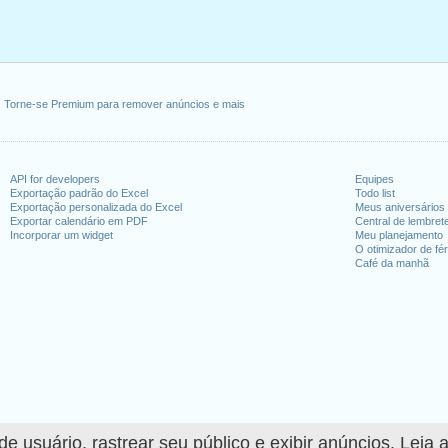
Torne-se Premium para remover anúncios e mais
API for developers
Equipes
Exportação padrão do Excel
Todo list
Exportação personalizada do Excel
Meus aniversários
Exportar calendário em PDF
Central de lembret
Incorporar um widget
Meu planejamento
O otimizador de fér
Café da manhã
 usuário, rastrear seu público e exibir anúncios. Leia