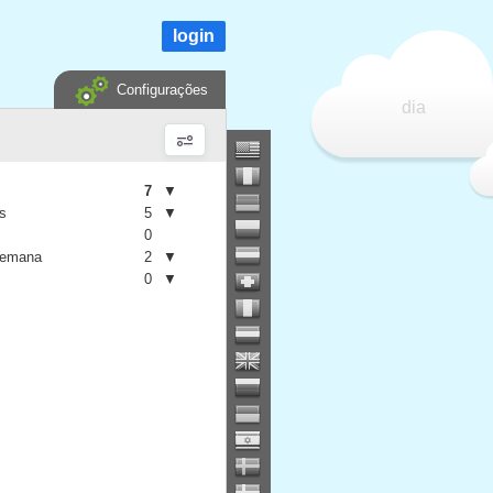
login
Configurações
dia
7
▼
is
5
▼
0
semana
2
▼
0
▼