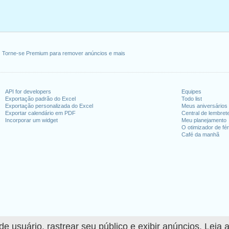
Torne-se Premium para remover anúncios e mais
API for developers
Equipes
Exportação padrão do Excel
Todo list
Exportação personalizada do Excel
Meus aniversários
Exportar calendário em PDF
Central de lembret
Incorporar um widget
Meu planejamento
O otimizador de fér
Café da manhã
 usuário, rastrear seu público e exibir anúncios. Leia