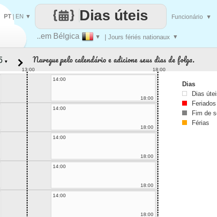
Dias úteis
PT
|
EN
▼
Funcionário
▼
..em Bélgica
▼
| Jours fériés nationaux
▼
Navegue pelo calendário e adicione seus dias de folga.
▼
13:00
18:00
14:00
Dias
Dias úte
18:00
Feriados
14:00
Fim de 
Férias
18:00
14:00
18:00
14:00
18:00
14:00
18:00