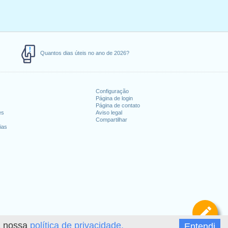
Quantos dias úteis no ano de 2026?
Configuração
Página de login
Página de contato
es
Aviso legal
Compartilhar
ias
De
 a nossa
política de privacidade.
Entendi