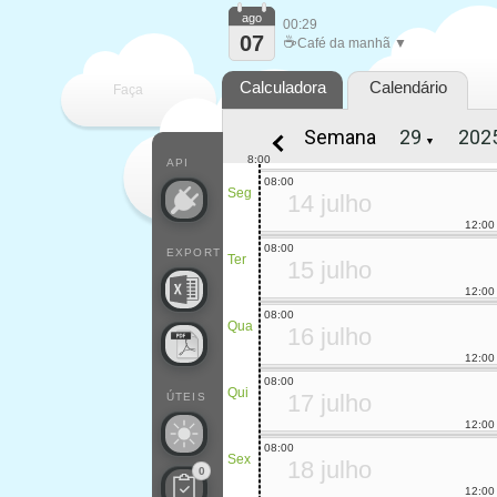
ago
00:29
07
☕
Café da manhã ▼
Calculadora
Calendário
Faça
Semana
▼
cada
8:00
API
08:00
Seg
14 julho
12:00
08:00
EXPORT
Ter
15 julho
12:00
08:00
Qua
16 julho
12:00
08:00
Qui
17 julho
ÚTEIS
12:00
08:00
Sex
18 julho
0
12:00