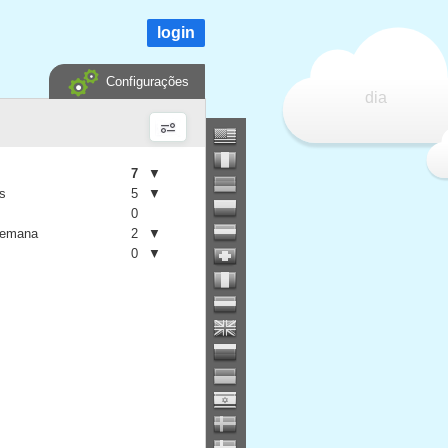
login
Configurações
dia
7
▼
is
5
▼
0
semana
2
▼
0
▼