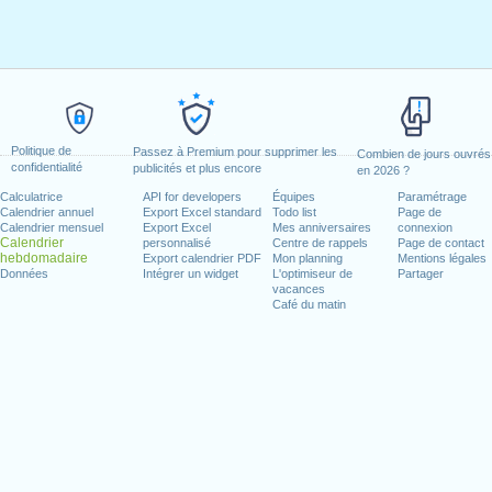
Politique de
Passez à Premium pour supprimer les
Combien de jours ouvrés
confidentialité
publicités et plus encore
en 2026 ?
Calculatrice
API for developers
Équipes
Paramétrage
Calendrier annuel
Export Excel standard
Todo list
Page de
Calendrier mensuel
Export Excel
Mes anniversaires
connexion
Calendrier
personnalisé
Centre de rappels
Page de contact
hebdomadaire
Export calendrier PDF
Mon planning
Mentions légales
Données
Intégrer un widget
L'optimiseur de
Partager
vacances
Café du matin