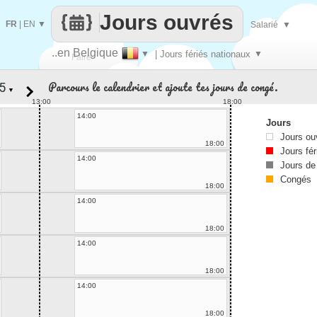
Jours ouvrés
FR
|
EN
▼
Salarié
▼
..en Belgique
▼
| Jours fériés nationaux
▼
Faire
Parcours le calendrier et ajoute tes jours de congé.
▼
que
13:00
18:00
14:00
Jours
Jours ou
18:00
Jours fér
14:00
Jours de
Congés
18:00
14:00
18:00
14:00
18:00
14:00
18:00