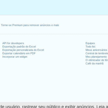
Torne-se Premium para remover anúncios e mais
API for developers
Equipes
Exportação padrão do Excel
Todo list
Exportação personalizada do Excel
Meus aniversários
Exportar calendário em PDF
Central de lembret
Incorporar um widget
Meu planejamento
O otimizador de fér
Café da manhã
 usuário, rastrear seu público e exibir anúncios. Leia