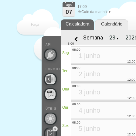
ago
17:09
07
☕
Café da manhã ▼
Calculadora
Calendário
Faça
Semana
▼
cada
8:00
API
08:00
Seg
1 junho
12:00
08:00
EXPORT
Ter
2 junho
12:00
08:00
Qua
3 junho
12:00
08:00
Qui
4 junho
ÚTEIS
12:00
08:00
Sex
5 junho
0
12:00