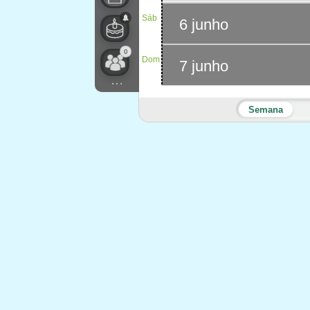
Sáb
6 junho
0
Dom
7 junho
...
Semana