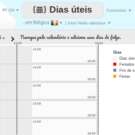
Dias úteis
PT
|
EN
▼
Funcionário
▼
..em Bélgica
▼
| Jours fériés nationaux
▼
Navegue pelo calendário e adicione seus dias de folga.
▼
13:00
18:00
14:00
Dias
Dias úte
18:00
Feriados
14:00
Fim de 
Férias
18:00
14:00
18:00
14:00
18:00
14:00
18:00