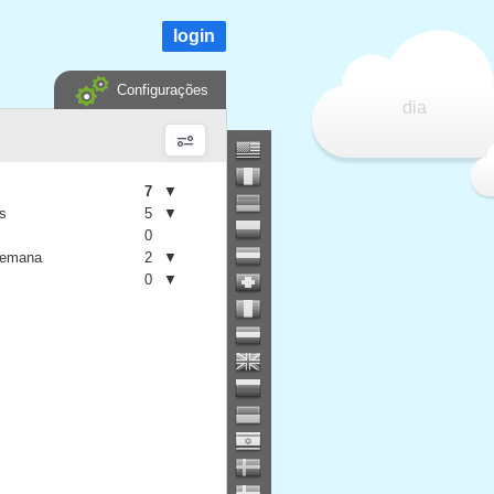
login
Configurações
dia
7
▼
is
5
▼
0
semana
2
▼
0
▼