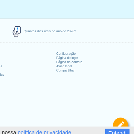
Quantos dias úteis no ano de 2026?
Configuração
Página de login
Página de contato
es
Aviso legal
Compartilhar
ias
De
 a nossa
política de privacidade.
Entendi