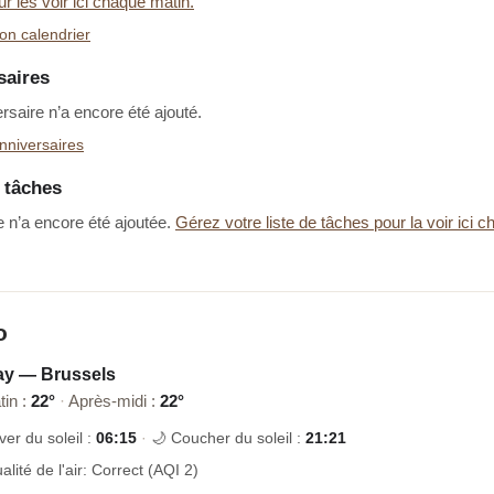
ur les voir ici chaque matin.
on calendrier
saires
saire n’a encore été ajouté.
nniversaires
e tâches
 n’a encore été ajoutée.
Gérez votre liste de tâches pour la voir ici 
o
ay — Brussels
tin :
22°
·
Après-midi :
22°
ver du soleil :
06:15
·
🌙 Coucher du soleil :
21:21
alité de l'air: Correct (AQI 2)