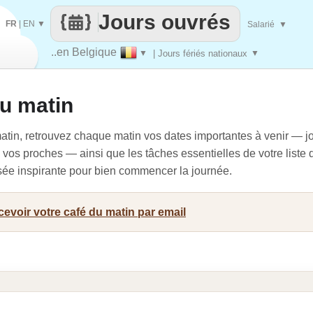
Jours ouvrés
FR
|
EN
▼
Salarié
▼
..en Belgique
▼
| Jours fériés nationaux
▼
du matin
atin, retrouvez chaque matin vos dates importantes à venir — jo
vos proches — ainsi que les tâches essentielles de votre liste 
nsée inspirante pour bien commencer la journée.
evoir votre café du matin par email