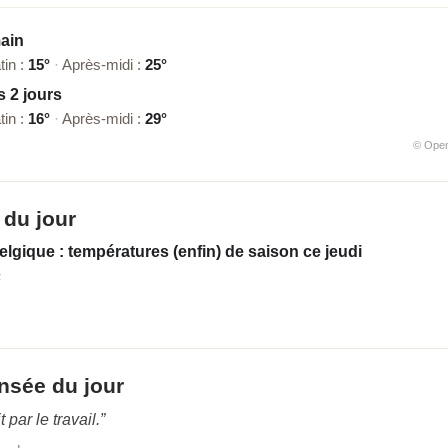
ain
tin :
15°
·
Après-midi :
25°
 2 jours
tin :
16°
·
Après-midi :
29°
© Ope
 du jour
lgique : températures (enfin) de saison ce jeudi
F
nsée du jour
t par le travail.”