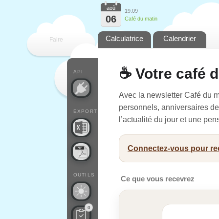
aoû
19:09
06
Café du matin
Calculatrice
Calendrier
Faire
que
☕ Votre café 
API
Avec la newsletter Café du m
personnels, anniversaires de 
EXPORT
l’actualité du jour et une pe
Connectez-vous pour rec
OUTILS
Ce que vous recevrez
0