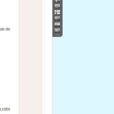
ste de
...
à votre