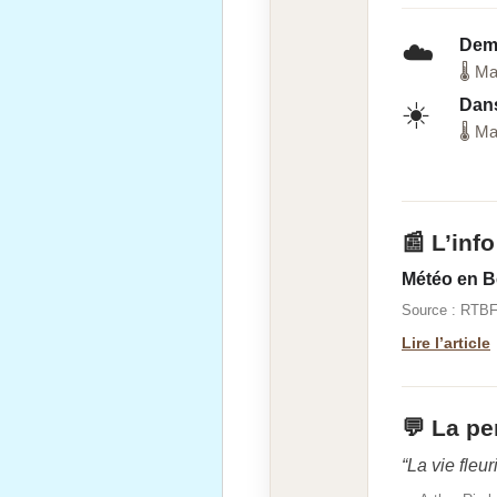
Dem
☁️
🌡 Ma
Dans
☀️
🌡 Ma
📰 L’info
Météo en Be
Source : RTB
Lire l’article
💬 La pe
“La vie fleuri