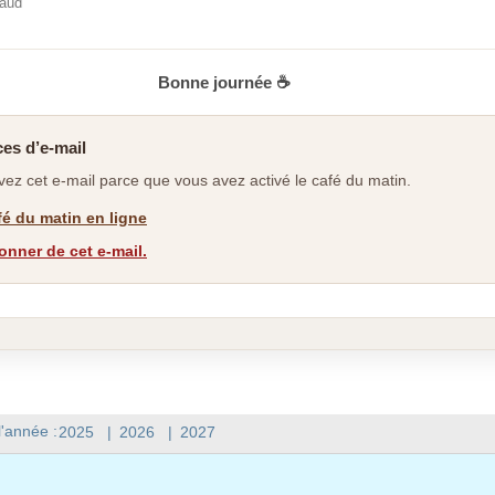
baud
Bonne journée ☕
es d’e-mail
ez cet e-mail parce que vous avez activé le café du matin.
afé du matin en ligne
nner de cet e-mail.
l'année :
2025
|
2026
|
2027