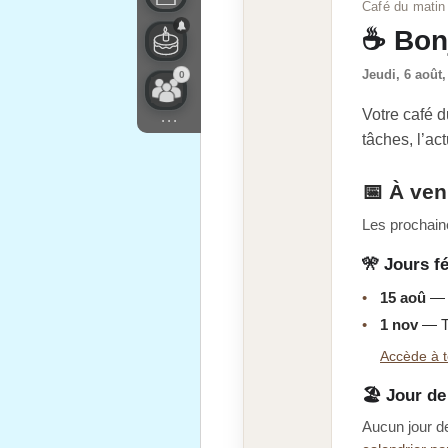
Café du matin
☕ Bon
Jeudi, 6 août,
0
Votre café d
...
tâches, l’ac
📅 À ven
Les prochaine
🎌 Jours fé
•
15 aoû
— 
•
1 nov
— T
Accède à t
🏖️ Jour d
Aucun jour d