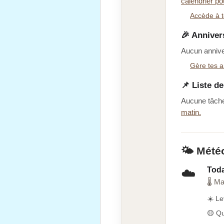
calendrier po
Accède à t
🎉 Anniver
Aucun anniver
Gère tes a
📌 Liste d
Aucune tâche
matin.
🌤️ Mété
Tod
☁️
🌡 Ma
☀️ Le
🟡 Qu