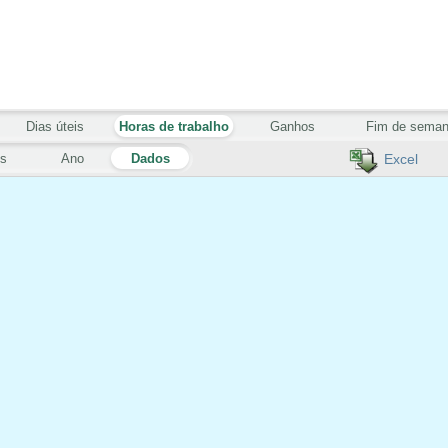
Dias úteis
Horas de trabalho
Ganhos
Fim de sema
s
Ano
Dados
Excel