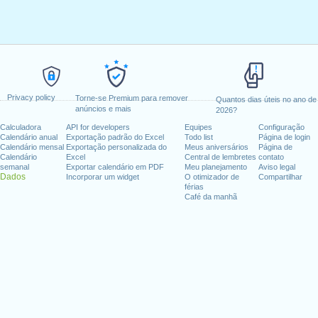
Privacy policy
Torne-se Premium para remover
Quantos dias úteis no ano de
anúncios e mais
2026?
Calculadora
API for developers
Equipes
Configuração
Calendário anual
Exportação padrão do Excel
Todo list
Página de login
Calendário mensal
Exportação personalizada do
Meus aniversários
Página de
Calendário
Excel
Central de lembretes
contato
semanal
Exportar calendário em PDF
Meu planejamento
Aviso legal
Dados
Incorporar um widget
O otimizador de
Compartilhar
férias
Café da manhã