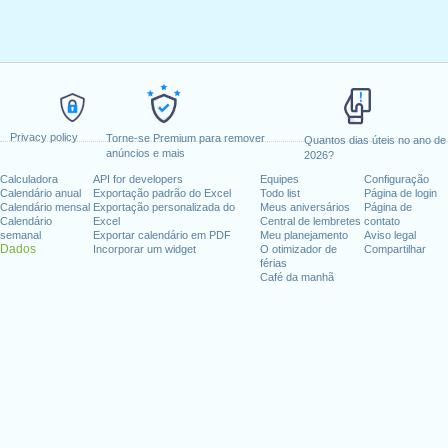
Privacy policy
Torne-se Premium para remover
Quantos dias úteis no ano de
anúncios e mais
2026?
Calculadora
API for developers
Equipes
Configuração
Calendário anual
Exportação padrão do Excel
Todo list
Página de login
Calendário mensal
Exportação personalizada do
Meus aniversários
Página de
Calendário
Excel
Central de lembretes
contato
semanal
Exportar calendário em PDF
Meu planejamento
Aviso legal
Dados
Incorporar um widget
O otimizador de
Compartilhar
férias
Café da manhã