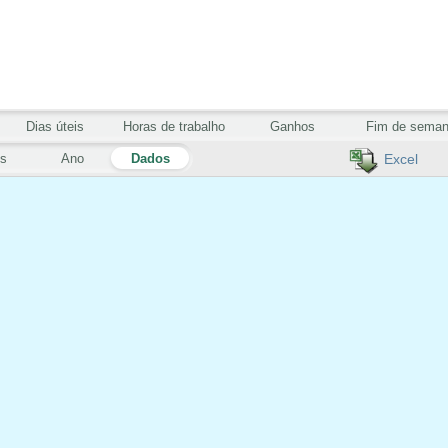
Dias úteis
Horas de trabalho
Ganhos
Fim de sema
s
Ano
Dados
Excel