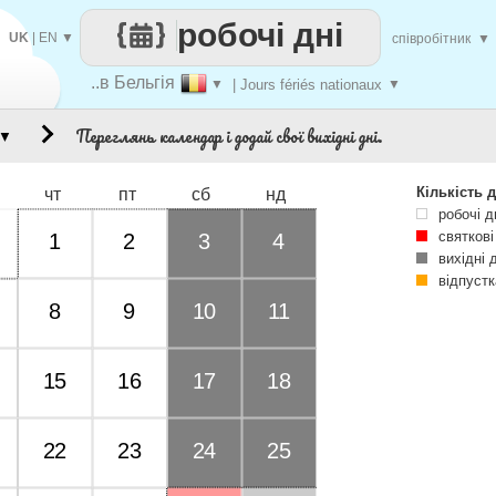
робочі дні
UK
|
EN
▼
співробітник
▼
..в Бельгія
▼
| Jours fériés nationaux
▼
Переглянь календар і додай свої вихідні дні.
▼
Кількість д
чт
пт
сб
нд
робочі д
святкові
1
2
3
4
вихідні 
відпустк
8
9
10
11
15
16
17
18
22
23
24
25