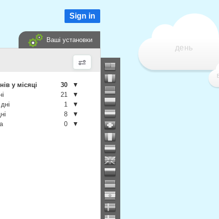
Sign in
Ваші установки
день
нів у місяці
30
▼
ні
21
▼
 дні
1
▼
дні
8
▼
а
0
▼