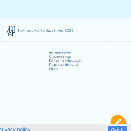
How many working days in year 2026?
налаштування
Сторінка входу
Контактна інформація
Правова інформація
Share
Ви
privacy policy.
Got it