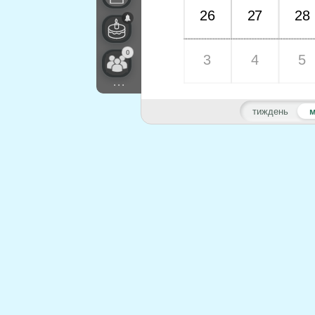
26
27
28
0
3
4
5
...
тиждень
м