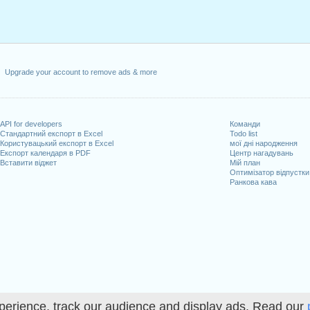
Upgrade your account to remove ads & more
API for developers
Команди
Стандартний експорт в Excel
Todo list
Користувацький експорт в Excel
мої дні народження
Експорт календаря в PDF
Центр нагадувань
Вставити віджет
Мій план
Оптимізатор відпустки
Ранкова кава
perience, track our audience and display ads. Read our