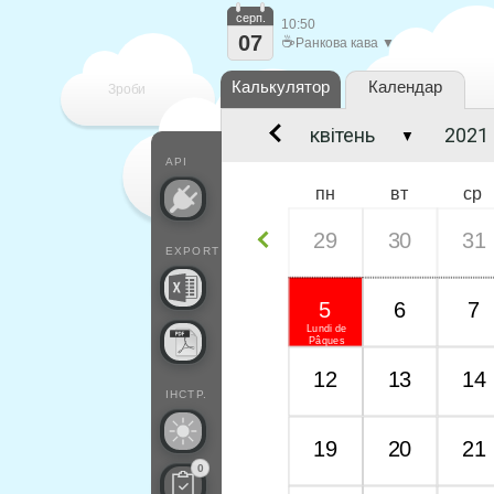
серп.
10:50
07
☕
Ранкова кава ▼
Калькулятор
Календар
Зроби
▼
кожен
API
пн
вт
ср
29
30
31
EXPORT
5
6
7
Lundi de
Pâques
12
13
14
ІНСТР.
19
20
21
0