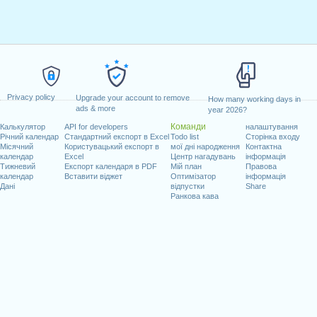
0
0
0
08:00 - 12:00
14:00 - 18:00
ations
vacations
Privacy policy
Upgrade your account to remove
How many working days in
ads & more
year 2026?
 - 12:00
14:00 - 18:00
8
08:00 - 12:00
14:00 - 18:00
Команди
Калькулятор
API for developers
налаштування
Річний календар
Стандартний експорт в Excel
Todo list
Сторінка входу
Місячний
Користувацький експорт в
мої дні народження
Контактна
 - 12:00
14:00 - 18:00
8
календар
Excel
Центр нагадувань
інформація
holidays
holidays
Тижневий
Експорт календаря в PDF
Мій план
Правова
календар
Вставити віджет
Оптимізатор
інформація
 - 12:00
14:00 - 18:00
8
08:00 - 12:00
14:00 - 18:00
Дані
відпустки
Share
Ранкова кава
 - 12:00
14:00 - 18:00
8
08:00 - 12:00
0
0
0
08:00 - 12:00
14:00 - 18:00
ations
vacations