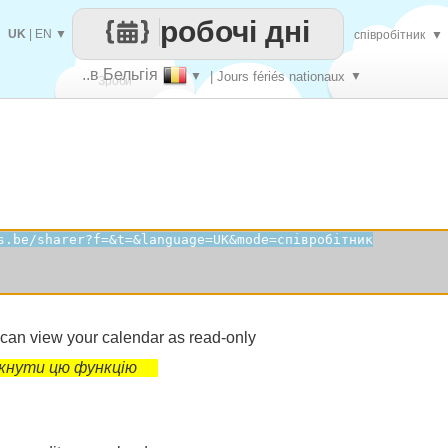
робочі дні
UK
|
EN
▼
співробітник
▼
..в Бельгія
▼
| Jours fériés nationaux
▼
Зроби
кожен
 can view your calendar as read-only
мкнути цю функцію