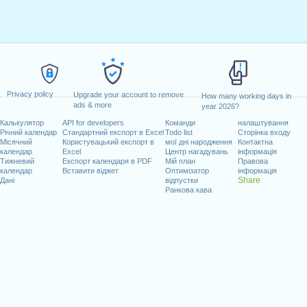
Privacy policy
Upgrade your account to remove
How many working days in
ads & more
year 2026?
Калькулятор
API for developers
Команди
налаштування
Річний календар
Стандартний експорт в Excel
Todo list
Сторінка входу
Місячний
Користувацький експорт в
мої дні народження
Контактна
календар
Excel
Центр нагадувань
інформація
Тижневий
Експорт календаря в PDF
Мій план
Правова
календар
Вставити віджет
Оптимізатор
інформація
Share
Дані
відпустки
Ранкова кава