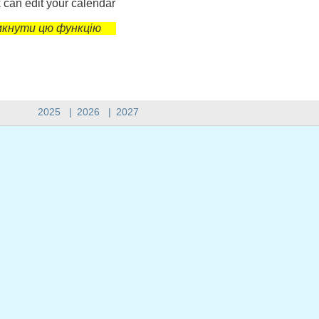
 can edit your calendar
імкнути цю функцію
2025
|
2026
|
2027