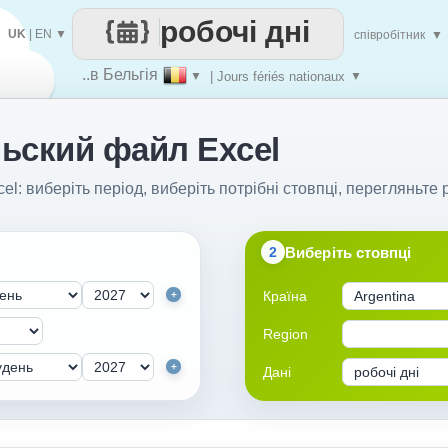
робочі дні
UK
|
EN
▼
співробітник
▼
..в Бельгія
▼
| Jours fériés nationaux
▼
ьский файл Excel
l: виберіть період, виберіть потрібні стовпці, перегляньте р
Виберіть стовпці
2
Країна
+
Region
+
Дані