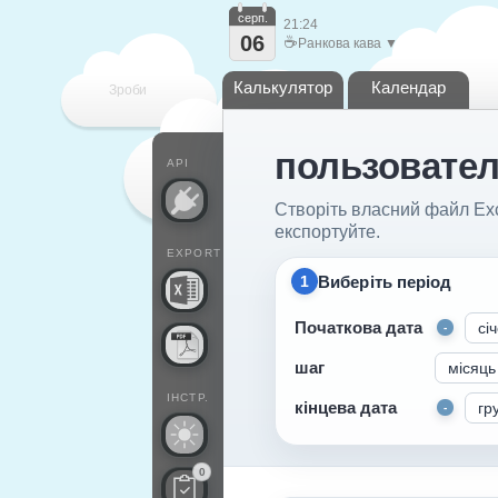
серп.
21:24
06
☕
Ранкова кава ▼
Калькулятор
Календар
Зроби
пользовател
кожен
API
Створіть власний файл Exce
експортуйте.
EXPORT
Виберіть період
1
Початкова дата
-
шаг
ІНСТР.
кінцева дата
-
0