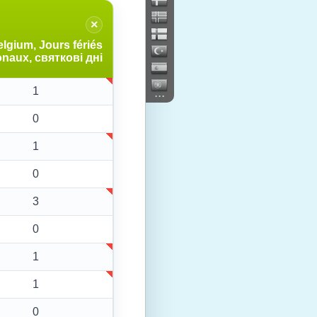
×
lgium, Jours fériés
onaux, святкові дні
1
...
0
1
0
3
0
1
1
0