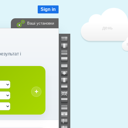
Sign in
Ваші установки
день
езультат і
+