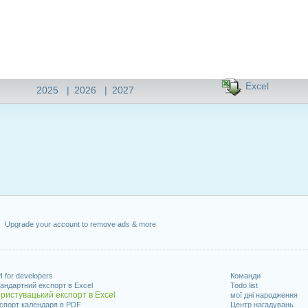
Excel
2025
|
2026
|
2027
Upgrade your account to remove ads & more
I for developers
Команди
андартний експорт в Excel
Todo list
ристувацький експорт в Excel
мої дні народження
спорт календаря в PDF
Центр нагадувань