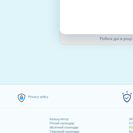
Робочі дні в році:
Privacy policy
Калькулятор
AP
Річний календар
Ст
Ко
Місячний календар
Тижневий календар
Ек