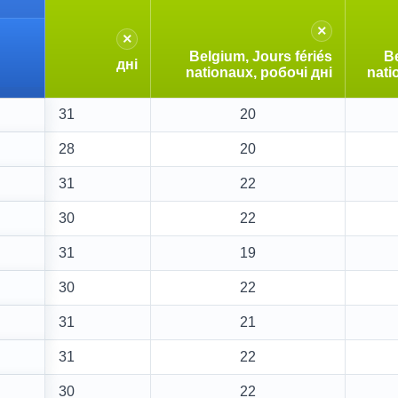
×
×
Belgium, Jours fériés
Be
дні
nationaux, робочі дні
nati
31
20
28
20
31
22
30
22
31
19
30
22
31
21
31
22
30
22