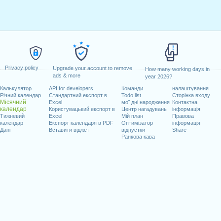
Privacy policy
Upgrade your account to remove
How many working days in
ads & more
year 2026?
Калькулятор
API for developers
Команди
налаштування
Річний календар
Стандартний експорт в
Todo list
Сторінка входу
Місячний
Excel
мої дні народження
Контактна
календар
Користувацький експорт в
Центр нагадувань
інформація
Тижневий
Excel
Мій план
Правова
календар
Експорт календаря в PDF
Оптимізатор
інформація
Дані
Вставити віджет
відпустки
Share
Ранкова кава