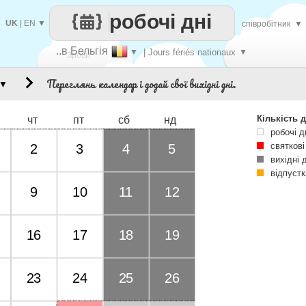
робочі дні
UK
|
EN
▼
співробітник
▼
..в Бельгія
▼
| Jours fériés nationaux
▼
Зроби
Переглянь календар і додай свої вихідні дні.
▼
кожен
Кількість д
чт
пт
сб
нд
робочі д
святкові
2
3
4
5
вихідні 
відпустк
9
10
11
12
16
17
18
19
23
24
25
26