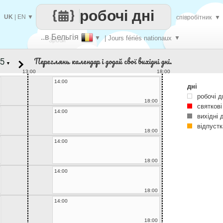
робочі дні
UK
|
EN
▼
співробітник
▼
..в Бельгія
▼
| Jours fériés nationaux
▼
Зроби
Переглянь календар і додай свої вихідні дні.
▼
кожен
13:00
18:00
14:00
дні
робочі д
18:00
святкові
14:00
вихідні 
відпустк
18:00
14:00
18:00
14:00
18:00
14:00
18:00