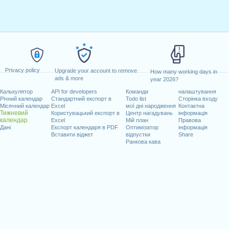
Privacy policy
Upgrade your account to remove
How many working days in
ads & more
year 2026?
Калькулятор
API for developers
Команди
налаштування
Річний календар
Стандартний експорт в
Todo list
Сторінка входу
Місячний календар
Excel
мої дні народження
Контактна
Тижневий
Користувацький експорт в
Центр нагадувань
інформація
календар
Excel
Мій план
Правова
Дані
Експорт календаря в PDF
Оптимізатор
інформація
Вставити віджет
відпустки
Share
Ранкова кава