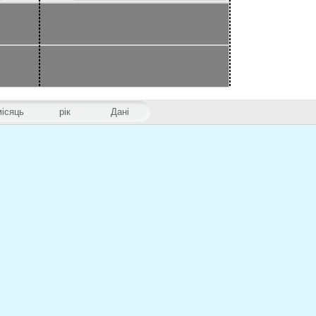
місяць
рік
Дані