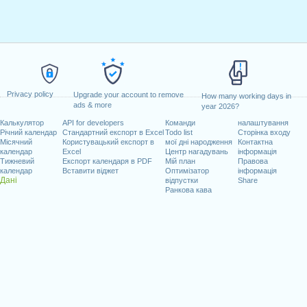
Privacy policy
Upgrade your account to remove
How many working days in
ads & more
year 2026?
Калькулятор
API for developers
Команди
налаштування
Річний календар
Стандартний експорт в Excel
Todo list
Сторінка входу
Місячний
Користувацький експорт в
мої дні народження
Контактна
календар
Excel
Центр нагадувань
інформація
Тижневий
Експорт календаря в PDF
Мій план
Правова
календар
Вставити віджет
Оптимізатор
інформація
Дані
відпустки
Share
Ранкова кава