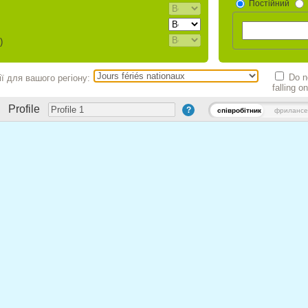
Постійний
)
Do no
ї для вашого регіону:
falling 
Profile
?
співробітник
фрилансе