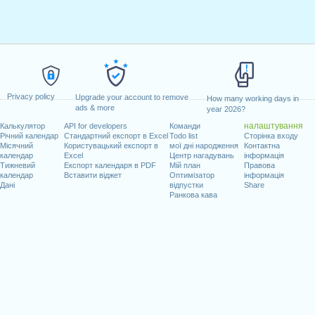
Privacy policy
Upgrade your account to remove
How many working days in
ads & more
year 2026?
налаштування
Калькулятор
API for developers
Команди
Річний календар
Стандартний експорт в Excel
Todo list
Сторінка входу
Місячний
Користувацький експорт в
мої дні народження
Контактна
календар
Excel
Центр нагадувань
інформація
Тижневий
Експорт календаря в PDF
Мій план
Правова
календар
Вставити віджет
Оптимізатор
інформація
Дані
відпустки
Share
Ранкова кава