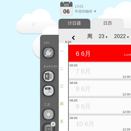
8月
13:01
06
☕
晨间咖啡 ▼
计日器
日历
让
周
▼
▼
每一天
8:00
API
一
6 6月
Lund
08:00
EXPORT
二
7 6月
12:00
08:00
三
8 6月
12:00
08:00
四
9 6月
工具
12:00
08:00
五
10 6月
0
12:00