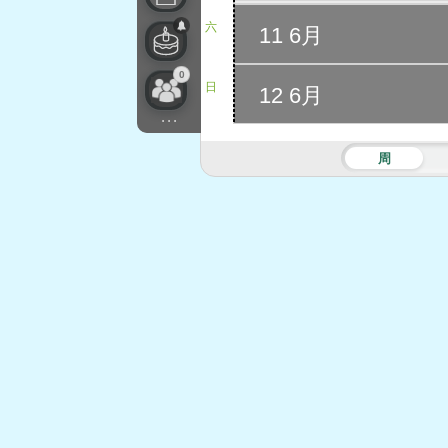
六
11 6月
0
日
12 6月
...
周