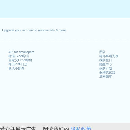
Upgrade your account to remove ads & more
API for developers
团队
标准Excel导出
待办事项列表
自定义Excel导出
我的生日
导出PDF日历
提醒中心
嵌入小部件
我的计划
假期优化器
晨间咖啡
的受众并展示广告。 阅读我们的
隐私政策。