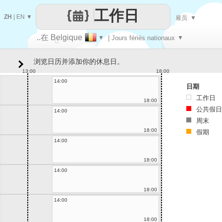
工作日
ZH
|
EN
▼
雇员
▼
..在 Belgique
▼
| Jours fériés nationaux
▼
让
浏览日历并添加你的休息日。
每一天
13:00
18:00
14:00
日期
工作日
18:00
公共假日
14:00
周末
18:00
假期
14:00
18:00
14:00
18:00
14:00
18:00