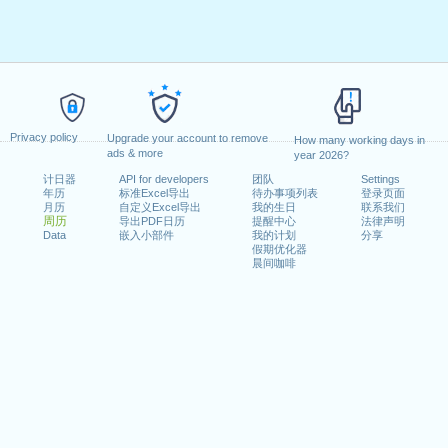
Privacy policy
Upgrade your account to remove
How many working days in
ads & more
year 2026?
计日器
API for developers
团队
Settings
年历
标准Excel导出
待办事项列表
登录页面
月历
自定义Excel导出
我的生日
联系我们
周历
导出PDF日历
提醒中心
法律声明
Data
嵌入小部件
我的计划
分享
假期优化器
晨间咖啡