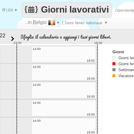
Giorni lavorativi
IT
|
EN
▼
Dipendent
..in Belgio
▼
| Jours fériés nationaux
▼
Fai
Sfoglia il calendario e aggiungi i tuoi giorni liberi.
contare
13:00
18:00
14:00
Giorni
Giorni la
18:00
Giorni fe
14:00
Settiman
Vacanze
18:00
14:00
18:00
14:00
18:00
14:00
18:00