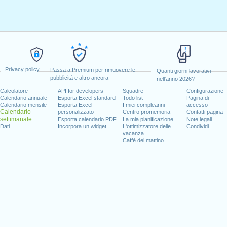
Privacy policy
Passa a Premium per rimuovere le
Quanti giorni lavorativi
pubblicità e altro ancora
nell'anno 2026?
Calcolatore
API for developers
Squadre
Configurazione
Calendario annuale
Esporta Excel standard
Todo list
Pagina di
Calendario mensile
Esporta Excel
I miei compleanni
accesso
Calendario
personalizzato
Centro promemoria
Contatti pagina
settimanale
Esporta calendario PDF
La mia pianificazione
Note legali
Dati
Incorpora un widget
L'ottimizzatore delle
Condividi
vacanza
Caffè del mattino