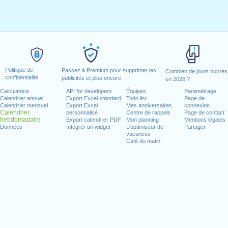
Politique de
Passez à Premium pour supprimer les
Combien de jours ouvrés
confidentialité
publicités et plus encore
en 2026 ?
Calculatrice
API for developers
Équipes
Paramétrage
Calendrier annuel
Export Excel standard
Todo list
Page de
Calendrier mensuel
Export Excel
Mes anniversaires
connexion
Calendrier
personnalisé
Centre de rappels
Page de contact
hebdomadaire
Export calendrier PDF
Mon planning
Mentions légales
Données
Intégrer un widget
L'optimiseur de
Partager
vacances
Café du matin