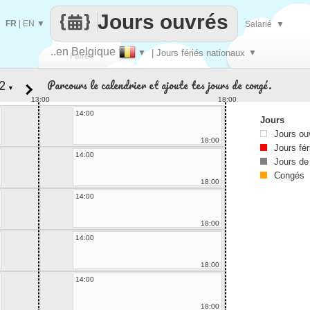
Jours ouvrés
FR
|
EN
▼
Salarié
▼
..en Belgique
▼
| Jours fériés nationaux
▼
Faire
Parcours le calendrier et ajoute tes jours de congé.
▼
que
13:00
18:00
14:00
Jours
Jours ou
18:00
Jours fér
14:00
Jours de
Congés
18:00
14:00
18:00
14:00
18:00
14:00
18:00