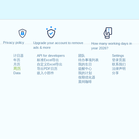
Privacy policy
Upgrade your account to remove
How many working days in
ads & more
year 2026?
计日器
API for developers
团队
Settings
年历
标准Excel导出
待办事项列表
登录页面
月历
自定义Excel导出
我的生日
联系我们
周历
导出PDF日历
提醒中心
法律声明
Data
嵌入小部件
我的计划
分享
假期优化器
晨间咖啡