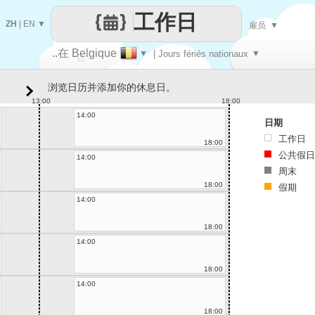
工作日
ZH
|
EN
▼
雇员
▼
..在 Belgique
▼
| Jours fériés nationaux
▼
让
浏览日历并添加你的休息日。
每一天
13:00
18:00
14:00
日期
工作日
18:00
公共假日
14:00
周末
18:00
假期
14:00
18:00
14:00
18:00
14:00
18:00