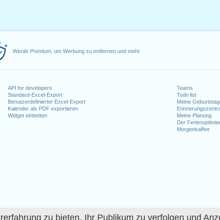
Werde Premium, um Werbung zu entfernen und mehr
API for developers
Teams
Standard-Excel-Export
Todo list
Benutzerdefinierter Excel-Export
Meine Geburtstag
Kalender als PDF exportieren
Erinnerungszentra
Widget einbetten
Meine Planung
Der Ferienoptimie
Morgenkaffee
fahrung zu bieten, Ihr Publikum zu verfolgen und Anze