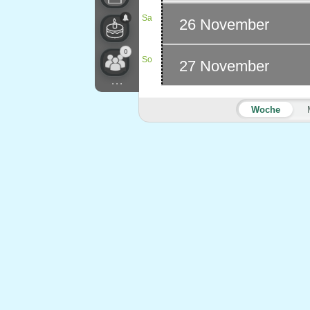
Sa
26 November
0
So
27 November
...
Woche