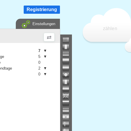
Registrierung
Einstellungen
zählen
7
▼
age
5
▼
e
0
ndtage
2
▼
0
▼