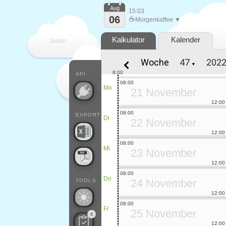
Aug
15:03
06
☕
Morgenkaffee ▼
Kalkulator
Kalender
Jeden
Woche
▼
Tag
8:00
API
08:00
Mo
21 November
12:00
08:00
EXPORT
Di
22 November
12:00
08:00
Mi
23 November
12:00
08:00
Do
24 November
TOOLS
12:00
08:00
Fr
25 November
0
12:00