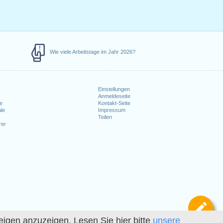
Wie viele Arbeitstage im Jahr 2026?
Einstellungen
Anmeldeseite
e
Kontakt-Seite
le
Impressum
Teilen
rer
Def
igen anzuzeigen. Lesen Sie hier bitte
unsere