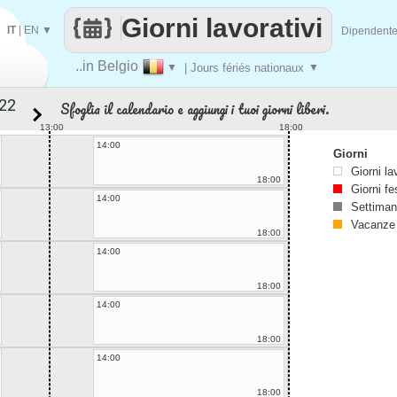
Giorni lavorativi
IT
|
EN
▼
Dipendent
..in Belgio
▼
| Jours fériés nationaux
▼
Sfoglia il calendario e aggiungi i tuoi giorni liberi.
13:00
18:00
14:00
Giorni
Giorni la
18:00
Giorni fe
14:00
Settiman
Vacanze
18:00
14:00
18:00
14:00
18:00
14:00
18:00