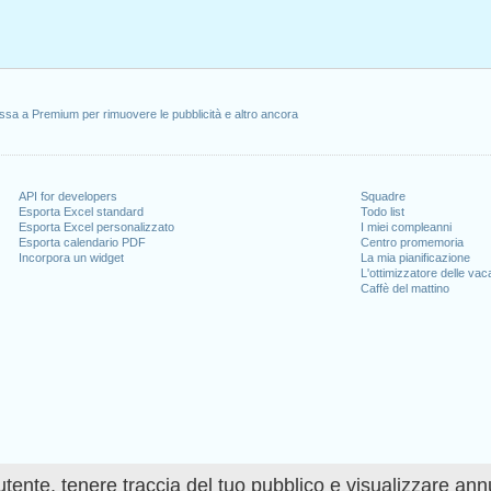
ssa a Premium per rimuovere le pubblicità e altro ancora
API for developers
Squadre
Esporta Excel standard
Todo list
Esporta Excel personalizzato
I miei compleanni
Esporta calendario PDF
Centro promemoria
Incorpora un widget
La mia pianificazione
L'ottimizzatore delle va
Caffè del mattino
utente, tenere traccia del tuo pubblico e visualizzare ann