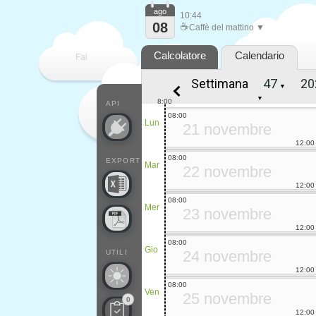
ago
10:44
08
☕
Caffè del mattino ▼
Calcolatore
Calendario
Fai
Settimana
▼
contare
▼
8:00
API
08:00
Lun
21 novembre
12:00
08:00
EXPORT
Mar
22 novembre
12:00
08:00
Mer
23 novembre
12:00
08:00
Gio
24 novembre
UTILI
12:00
08:00
Ven
25 novembre
0
12:00