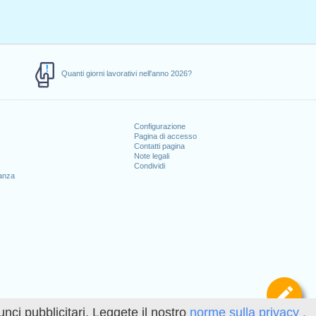
Quanti giorni lavorativi nell'anno 2026?
Configurazione
Pagina di accesso
Contatti pagina
Note legali
Condividi
canza
Def
unci pubblicitari. Leggete il nostro
norme sulla privacy .