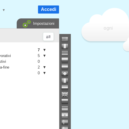
Accedi
e
▼
Impostazioni
ogni
7
▼
vorativi
5
▼
stivi
0
a-fine
2
▼
0
▼