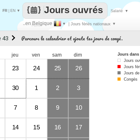
Jours ouvrés
FR
|
EN
▼
Salarié
▼
..en Belgique
▼
| Jours fériés nationaux
▼
Faire
Parcours le calendrier et ajoute tes jours de congé.
 43
que
Jours dans
jeu
ven
sam
dim
Jours ou
Jours fér
23
24
25
26
Jours de
Congés
30
1
2
3
7
8
9
10
14
15
16
17