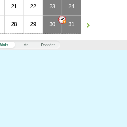
21
22
23
24
28
29
30
31
Mois
An
Données