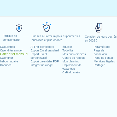
Politique de
Passez à Premium pour supprimer les
Combien de jours ouvrés
confidentialité
publicités et plus encore
en 2026 ?
Calculatrice
API for developers
Équipes
Paramétrage
Calendrier annuel
Export Excel standard
Todo list
Page de
Calendrier mensuel
Export Excel
Mes anniversaires
connexion
Calendrier
personnalisé
Centre de rappels
Page de contact
hebdomadaire
Export calendrier PDF
Mon planning
Mentions légales
Données
Intégrer un widget
L'optimiseur de
Partager
vacances
Café du matin